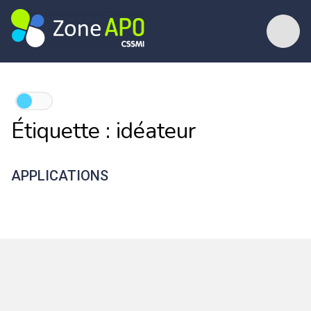
Étiquette :
idéateur
APPLICATIONS
Mindomo
MindMup
Coggle
Popplet