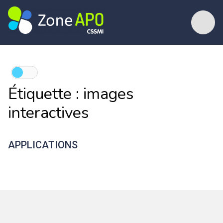
Étiquette :
images
interactives
APPLICATIONS
Brush Ninja
Genially
Ezgif