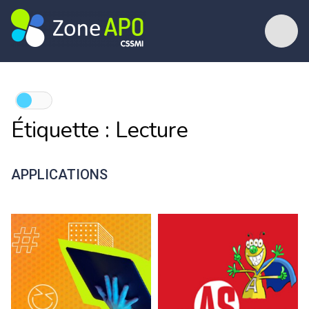
Étiquette :
Lecture
APPLICATIONS
Pause ton écran
CTRL-F