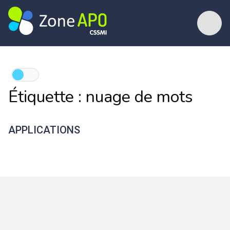
Étiquette :
nuage de mots
APPLICATIONS
Nuage de mots
Framindmap
WordArt
AnswerGarden