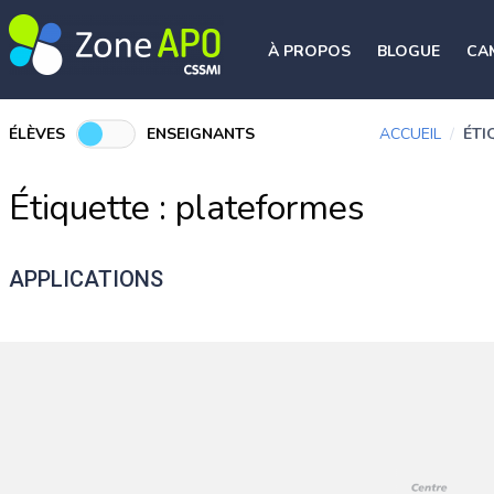
À PROPOS
BLOGUE
CA
ÉLÈVES
ENSEIGNANTS
ACCUEIL
/
ÉTI
Étiquette :
plateformes
APPLICATIONS
Biblius
Sora
Capstone Interactive eBook
SAMUEL