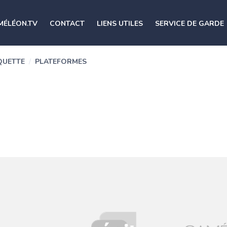
MÉLÉON.TV
CONTACT
LIENS UTILES
SERVICE DE GARDE
QUETTE
/
PLATEFORMES
s