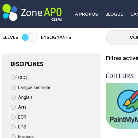
À PROPOS
BLOGUE
CA
VO
ÉLÈVES
ENSEIGNANTS
Filtres activ
DISCIPLINES
ÉDITEURS
CCQ
Langue seconde
Anglais
Arts
ECR
EPS
Français