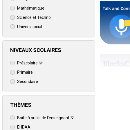
Mathématique
Pai
Sphe
Che
Fode
Root
123
Science et Techno
Univers social
Applicat
Environ
NIVEAUX SCOLAIRES
👉 Possi
HABILET
INTERF
Out
Talk
Woo
Lear
Make
Clav
Dash
Préscolaire 🌞
INTERACT
Out
Primaire
Out
INTERF
Secondaire
Création
Program
Outil p
LABORAT
THÈMES
Cette r
Cette n
Cet
INTERF
Il est 
MONTAGE
Blo
iLov
BIM
OzoB
Nuag
Defo
Boîte à outils de l'enseignant 💡
du Québ
robots 
Ces
Pour 
EHDAA