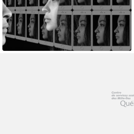
Musée des beaux-arts de Montréal
Éd
On y propose des activités d'apprentissage classé
demain
communique
cœur
féminisme
👉 À chaque œuvre sont associées une grille d'ana
ART
ARTS PLASTIQUES
MUSÉES