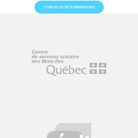
technologies a donné lieu à la création de plusieurs outils
VOIR PLUS DE FORMATIONS
numériques comme Socrative ou Kahoot qui permettent de
changer considérablement notre utilisation des
questionnaires.Démarche élaborée par le RÉCIT univers
social Auteurs : Maude Labonté, Alexandre Lanoix, Steve
Quirion, Claudie Vanasse.Pour en savoir plus: RECITUS
36:02
La classe inversée