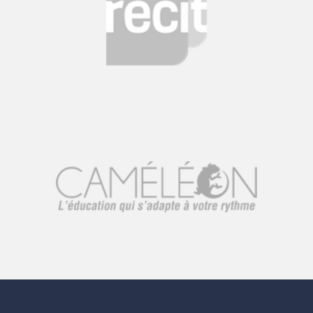
Publié par Mélissa Bricault
Quels sont les avantages et les défis du concept de la
classe inversée? Cette philosophie responsabilise-t-elle
vraiment l'élève face à son apprentissage? Est-il plus
engagé, motivé? Désirez-vous vivre ce modèle avec vos
élèves et utiliser le potentiel des technologies pour
transmettre les connaissances? Ce parcours de formation
présente les étapes de réalisation, quelques
ressources pour la création de capsules et des trucs et
astuces pour implanter cette pédagogie. De plus, des
témoignages ins...